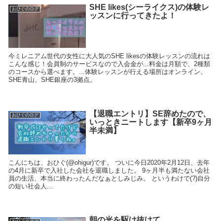
SHE likes(シーライクス)の体験レ
おひぐのログ
ッスンに行ってきたよ！
今ミレニアム世代の女性に大人気のSHE likesの体験レッスンの流れは
こんな感じ！会員制のサービスなので入会金が...料金は月額で、2種類
のコースから選べます。...体験レッスンが行える場所はオンライン、
SHE青山、SHE銀座の3拠点。
【退職エントリ】SE辞めたので、
おひぐのログ
いっときニートします【新卒9ヶ月
半未満】
こんにちは、おひぐ(@ohigur)です。 ついに今日2020年2月12日、去年
の4月に新卒で入社した会社を退職しました。 9ヶ月半も満たない会社
員の生活、本当に終わったんだなぁとしみじみ。 というわけで(?)自分
の短い社会人...
朝の光を駆け抜けて