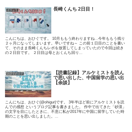
長崎くんち 2日目！
イベント
こんにちは、おひぐです。 10月ももう終わりますね...今年ももう残り
２ヶ月になってしまいます。早いですね～ この前１日目のことを書い
て、そのまま長崎くんちレポを放置してしまっていたので今回は続き
の２日目です。 ２日目は母とおくんち回り...
【読書記録】アルケミストを読ん
おひぐのログ
で思い出した、中国留学の思い出
【余談】
こんにちは、おひぐ(@ohigur)です。 3年半ほど前にアルケミストを読
んでの感想 というブログ記事を書きました。 作中で出てきた「砂漠」
の文字を目にしたときに、不意に私が2017年に中国に留学していた時
期のことを思い出しました。...