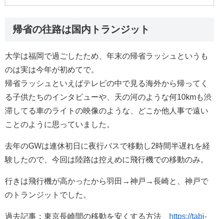
帰省の往路は国内トランジット
大学は福岡で過ごしたため、年末の帰省ラッシュというも
のは実は今年が初めてで。
帰省ラッシュといえばテレビの中で見る海外から帰ってく
る子供たちのインタビューや、天の河のような何10kmも渋
滞してる車のライトの映像のような、どこか他人事で遠い
ことのように思っていました。
去年のGWは連休初日に夜行バスで移動し2時間半遅れを経
験したので、今回は陸路は控えめに飛行機での移動のみ。
行きは飛行機が高かったから羽田→神戸→長崎と、神戸で
のトランジットでした。
過去記事：東京長崎間の移動を安くする方法
https://tabi-