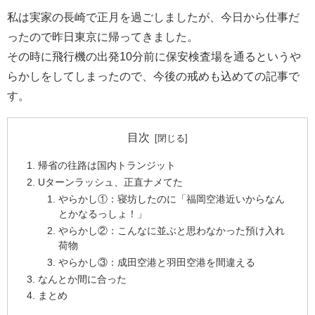
私は実家の長崎で正月を過ごしましたが、今日から仕事だ
ったので昨日東京に帰ってきました。
その時に飛行機の出発10分前に保安検査場を通るというや
らかしをしてしまったので、今後の戒めも込めての記事で
す。
目次
帰省の往路は国内トランジット
Uターンラッシュ、正直ナメてた
やらかし①：寝坊したのに「福岡空港近いからなん
とかなるっしょ！」
やらかし②：こんなに並ぶと思わなかった預け入れ
荷物
やらかし③：成田空港と羽田空港を間違える
なんとか間に合った
まとめ