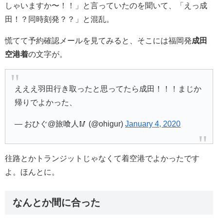
しゃいますか〜！！」と言っていたのを聞いて、「えっ成
田！？同時刻発？？」と混乱。
慌てて予約確認メールを見てみると、そこには福岡発
成田
空港着
の文字が。
えええ羽田行き取ったと思ってたら成田！！！まじか
帰りでよかった、
— おひぐ@旅喰人🥢 (@ohigur)
January 4, 2020
往路とかトランジットじゃなくて着空港でよかったです
よ。ほんとに。
なんとか間に合った