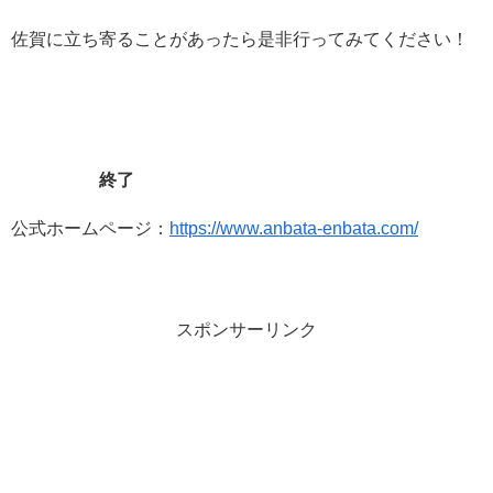
佐賀に立ち寄ることがあったら是非行ってみてください！
佐賀県佐賀市駅前中央
1
丁目
13-8
TEL
0952-37-1025
営業時間
10
：
00
～
20
：
00
不定休
※
売切次第
終了
公式ホームページ：
https://www.anbata-enbata.com/
スポンサーリンク