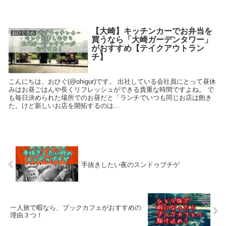
【大崎】キッチンカーでお弁当を
おひぐるめ
買うなら「大崎ガーデンタワー」
がおすすめ【テイクアウトラン
チ】
こんにちは、おひぐ(@ohigur)です。 出社している会社員にとって昼休
みはお昼ごはんや長くリフレッシュができる貴重な時間ですよね。 で
も毎日決められた場所でのお昼だと「ランチでいつも同じお店は飽き
た。けど新しいお店を開拓するのは...
手抜きしたい夜のスンドゥブチゲ
一人旅で暇なら、ブックカフェがおすすめの
理由３つ！