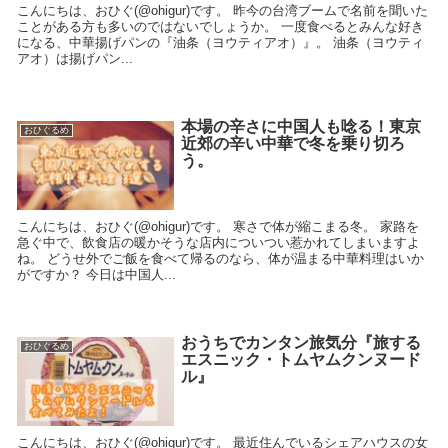
こんにちは、おひぐ(@ohigur)です。 昨今の台湾ブームで名前を聞いた
ことがある方も多いのではないでしょうか。 一度食べるとみんな好き
になる、中華揚げパンの『油条（ヨウティアオ）』。 油条（ヨウティ
アオ）は揚げパン...
本場の辛さに中国人も唸る！東京
おひぐるめ
近郊の辛い中華で冬を乗り切ろ
う。
こんにちは、おひぐ(@ohigur)です。 寒さで体が縮こまる冬。 家路を
急ぐ中で、飲食店の暖かそうな店内についつい惹かれてしまいますよ
ね。 どうせ外でご飯を食べて帰るのなら、体が温まる中華料理はいか
がですか？ 今日は中国人...
おうちでカンタン旅気分『旅する
おひぐるめ
エスニック・トムヤムクンヌード
ル』
こんにちは、おひぐ(@ohigur)です。 最近住んでいるシェアハウスの女