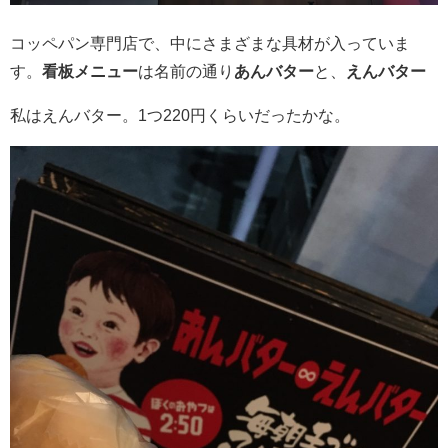
コッペパン専門店で、中にさまざまな具材が入っていま
す。
看板メニュー
は名前の通り
あんバター
と、
えんバター
私はえんバター。1つ220円くらいだったかな。