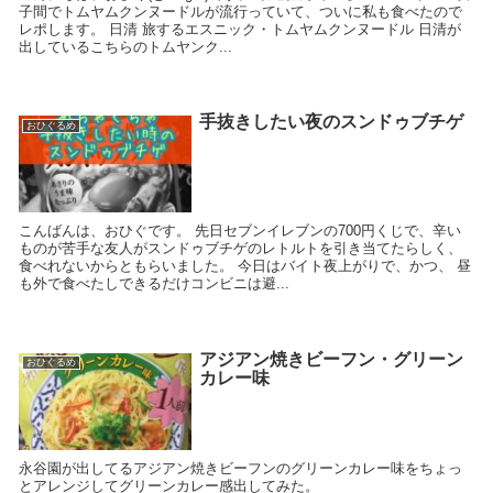
子間でトムヤムクンヌードルが流行っていて、ついに私も食べたので
レポします。 日清 旅するエスニック・トムヤムクンヌードル 日清が
出しているこちらのトムヤンク...
手抜きしたい夜のスンドゥブチゲ
おひぐるめ
こんばんは、おひぐです。 先日セブンイレブンの700円くじで、辛い
ものが苦手な友人がスンドゥブチゲのレトルトを引き当てたらしく、
食べれないからともらいました。 今日はバイト夜上がりで、かつ、 昼
も外で食べたしできるだけコンビニは避...
アジアン焼きビーフン・グリーン
おひぐるめ
カレー味
永谷園が出してるアジアン焼きビーフンのグリーンカレー味をちょっ
とアレンジしてグリーンカレー感出してみた。